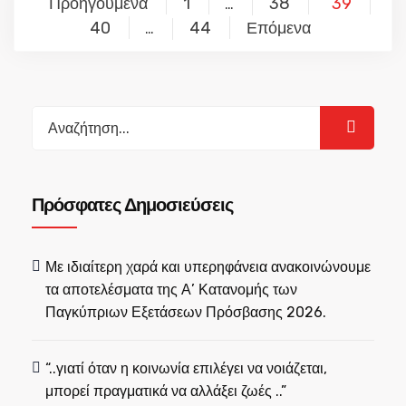
Προηγούμενα
1
38
39
…
άρθρων
40
44
Επόμενα
…
Search
for:
Πρόσφατες Δημοσιεύσεις
Με ιδιαίτερη χαρά και υπερηφάνεια ανακοινώνουμε
τα αποτελέσματα της Α’ Κατανομής των
Παγκύπριων Εξετάσεων Πρόσβασης 2026.
“..γιατί όταν η κοινωνία επιλέγει να νοιάζεται,
μπορεί πραγματικά να αλλάξει ζωές ..”