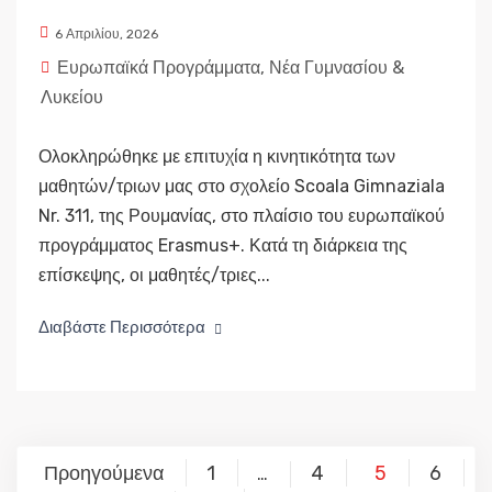
6 Απριλίου, 2026
Ευρωπαϊκά Προγράμματα
,
Νέα Γυμνασίου &
Λυκείου
Ολοκληρώθηκε με επιτυχία η κινητικότητα των
μαθητών/τριων μας στο σχολείο Scoala Gimnaziala
Nr. 311, της Ρουμανίας, στο πλαίσιο του ευρωπαϊκού
προγράμματος Erasmus+. Κατά τη διάρκεια της
επίσκεψης, οι μαθητές/τριες...
Διαβάστε Περισσότερα
Σελιδοποίηση
Προηγούμενα
1
4
5
6
…