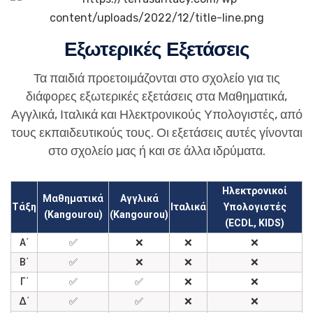
Εξωτερικές Εξετάσεις
Τα παιδιά προετοιμάζονται στο σχολείο για τις
διάφορες εξωτερικές εξετάσεις στα Μαθηματικά,
Αγγλικά, Ιταλικά και Ηλεκτρονικούς Υπολογιστές, από
τους εκπαιδευτικούς τους. Οι εξετάσεις αυτές γίνονται
στο σχολείο μας ή και σε άλλα ιδρύματα.
Ηλεκτρονικοί
Μαθηματικά
Αγγλικά
Τάξη
Ιταλικά
Υπολογιστές
(Kangourou)
(Kangourou)
(ECDL, KIDS)
Α΄
✅
❌
❌
❌
Β΄
✅
❌
❌
❌
Γ΄
✅
✅
❌
❌
Δ΄
✅
✅
❌
❌