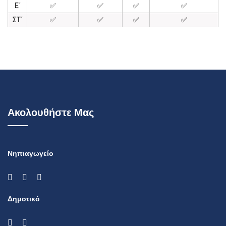
Ε΄
✅
✅
✅
✅
ΣΤ΄
✅
✅
✅
✅
Ακολουθήστε Μας
Νηπιαγωγείο
Δημοτικό