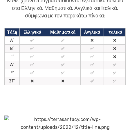
Κάθε χρόνο πραγματοποιούνται εξεταστικά δοκίμια
στα Ελληνικά, Μαθηματικά, Αγγλικά και Ιταλικά,
σύμφωνα με τον παρακάτω πίνακα:
Τάξη
Ελληνικά
Μαθηματικά
Αγγλικά
Ιταλικά
Α΄
✅
✅
❌
❌
Β΄
✅
✅
✅
❌
Γ΄
✅
✅
✅
❌
Δ΄
✅
✅
✅
✅
Ε΄
✅
✅
✅
✅
ΣΤ΄
❌
❌
✅
✅