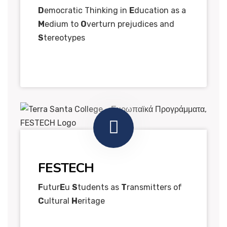
D
emocratic Thinking in
E
ducation as a
M
edium to
O
verturn prejudices and
S
tereotypes
FESTECH
​F
utur​
E
u
S
tudents as
T
ransmitters of
C
ultural
H
eritage