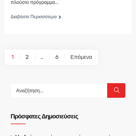
πλούσιο πρόγραμμα...
Διαβάστε Περισσότερα
Σελιδοποίηση
1
2
6
Επόμενα
…
άρθρων
Search
for:
Πρόσφατες Δημοσιεύσεις