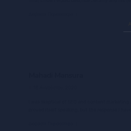
That’s how I would describe Jeramy and his t
Διαβάστε Περισσότερα
Sea
for:
Mahadi Mansura
18 Αυγούστου, 2020
I was skeptical of SEO and content marketing 
proved itself speaking, but the response I hav
Διαβάστε Περισσότερα