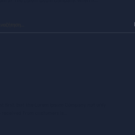
eam at The Lorem Ipsum Company. When it...
rch
at first, but the Lorem Ipsum Company not only
e received from customers is...