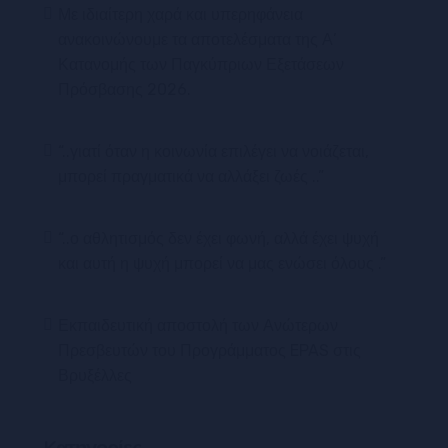
Με ιδιαίτερη χαρά και υπερηφάνεια
ανακοινώνουμε τα αποτελέσματα της Α’
Κατανομής των Παγκύπριων Εξετάσεων
Πρόσβασης 2026.
“..γιατί όταν η κοινωνία επιλέγει να νοιάζεται,
μπορεί πραγματικά να αλλάξει ζωές ..”
“..ο αθλητισμός δεν έχει φωνή, αλλά έχει ψυχή
και αυτή η ψυχή μπορεί να μας ενώσει όλους .”
Εκπαιδευτική αποστολή των Ανώτερων
Πρεσβευτών του Προγράμματος EPAS στις
Βρυξέλλες