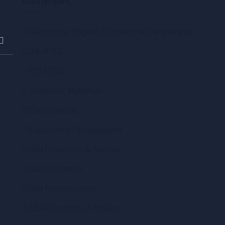
Kατηγορίες
Cambridge English Educational Partnership
D.E.M.O.S
FESTECH
Διακρίσεις Μαθητών
Εθελοντισμός
Ευρωπαϊκά Προγράμματα
Νέα Γυμνασίου & Λυκείου
Νέα Δημοτικού
Νέα Νηπιαγωγείου
ΣΕΑ Γυμνασίου / Λυκείου