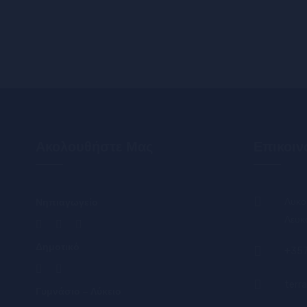
Ακολουθήστε Μας
Επικοιν
Νηπιαγωγείο
Λυκο
Λευκ
Δημοτικό
+357
terr
Γυμνάσιο – Λύκειο