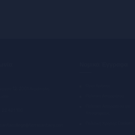
ωνία
Νομικά Έγγραφα
Όροι Χρήσης
ύργου 12, 2001 Ακρόπολη,
Πολιτική Απορρήτου
ωσία
Πολιτική Απορρήτου για
 22 421 100
Υποψήφιους
Πολιτική Χρήσης Cookies
asantacollege@terrasantacy.com