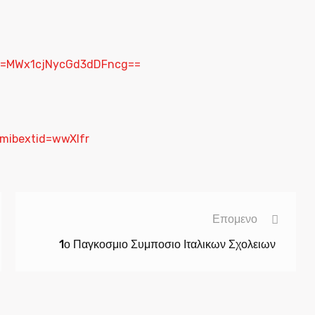
sh=MWx1cjNycGd3dDFncg==
mibextid=wwXIfr
Επομενο
1ο Παγκοσμιο Συμποσιο Ιταλικων Σχολειων