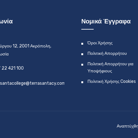
ωνία
Νομικά Έγγραφα
Όροι Χρήσης
ύργου 12, 2001 Ακρόπολη,
Πολιτική Απορρήτου
ωσία
Πολιτική Απορρήτου για
 22 421 100
Υποψήφιους
Πολιτική Χρήσης Cookies
asantacollege@terrasantacy.com
Αναπτύχθηκ