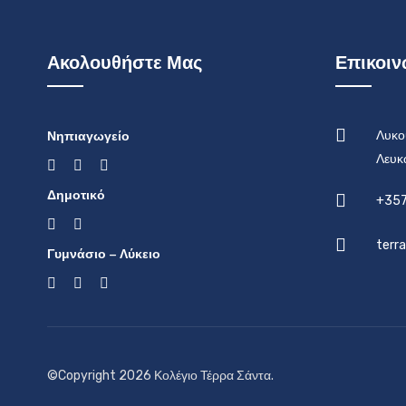
Ακολουθήστε Μας
Επικοιν
Νηπιαγωγείο
Λυκο
Λευκ
Δημοτικό
+357
terr
Γυμνάσιο – Λύκειο
©Copyright 2026 Κολέγιο Τέρρα Σάντα.