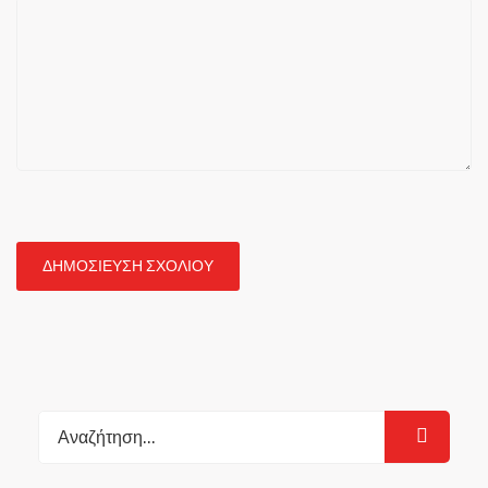
Search
for: