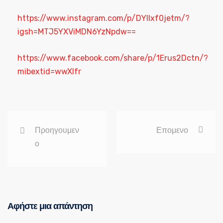
https://www.instagram.com/p/DYllxf0jetm/?
igsh=MTJ5YXViMDN6YzNpdw==
https://www.facebook.com/share/p/1Erus2Dctn/?
mibextid=wwXIfr
Προηγουμεν
Επομενο
ο
Αφήστε μια απάντηση