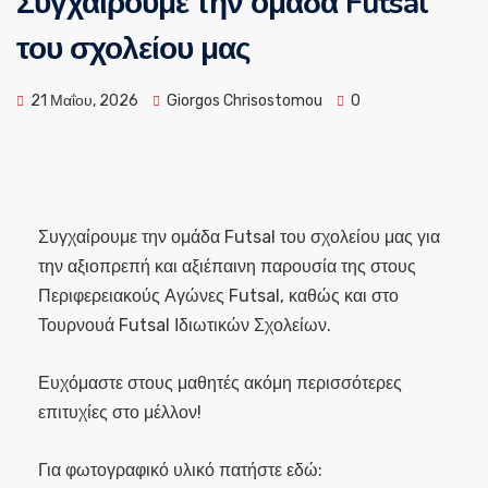
Συγχαίρουμε την ομάδα Futsal
του σχολείου μας
21 Μαΐου, 2026
Giorgos Chrisostomou
0
Συγχαίρουμε την
ομάδα
F
utsal του σχολείου μας για
την αξιοπρεπή και αξιέπαινη παρουσία της στους
Π
εριφερειακούς
Α
γώνες
F
utsal
,
καθώς
και στο
Τ
ουρνουά
F
utsal
Ι
διωτικών
Σ
χολείων.
Ευχόμαστε
στους μαθητές
ακόμη περισσότερες
επιτυχίες στο μέλλον!
Για φωτογραφικό υλικό πατήστε εδώ: