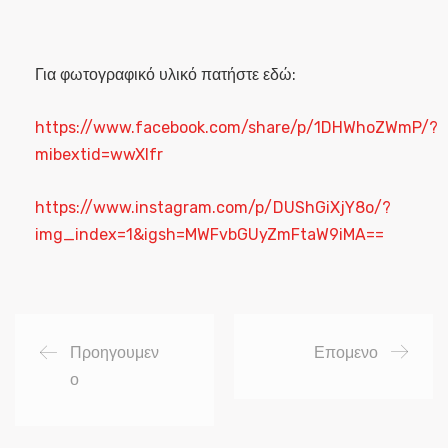
Για φωτογραφικό υλικό πατήστε εδώ:
https://www.facebook.com/share/p/1DHWhoZWmP/?
mibextid=wwXIfr
https://www.instagram.com/p/DUShGiXjY8o/?
img_index=1&igsh=MWFvbGUyZmFtaW9iMA==
Προηγουμεν
Επομενο
ο