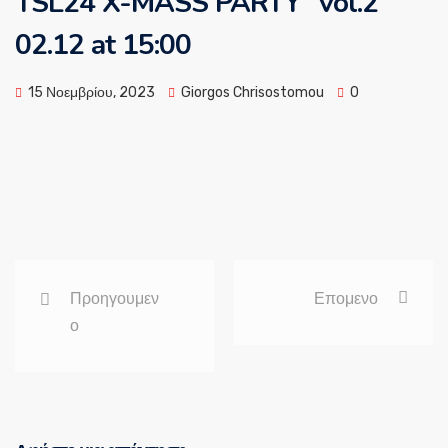
TSL24 X-MASS PARTY ”vol.2”
02.12 at 15:00
15 Νοεμβρίου, 2023
Giorgos Chrisostomou
0
Προηγουμεν
Επομενο
ο