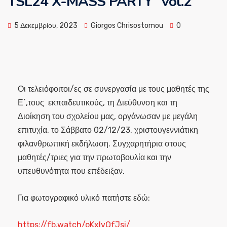
TSL24 X-MASS PARTY ”vol.2”
5 Δεκεμβρίου, 2023
Giorgos Chrisostomou
0
Οι τελειόφοιτοι/ες σε συνεργασία με τους μαθητές της
Ε΄,τους εκπαιδευτικούς, τη Διεύθυνση και τη
Διοίκηση του σχολείου μας, οργάνωσαν με μεγάλη
επιτυχία, το Σάββατο 02/12/23, χριστουγεννιάτικη
φιλανθρωπική εκδήλωση. Συγχαρητήρια στους
μαθητές/τριες για την πρωτοβουλία και την
υπευθυνότητα που επέδειξαν.
Για φωτογραφικό υλικό πατήστε εδώ:
https://fb.watch/oKxIvQfJsi/